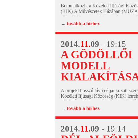
Bemutatkozik a Közéleti Ifjúsági Közö
(KIK) A Művészetek Házában (MUZA)
elkezdődött egy projekt, amely most, o
záródott le egy konferencia alkalmával. 
→
tovább a hírhez
GIKSZER – Gödöllői Ifjúsági...
2014.
11.
09
- 19:15
A GÖDÖLLŐI
MODELL
KIALAKÍTÁS
A projekt hosszú távú céljai között szere
Közéleti Ifjúsági Közösség (KIK) létre
Gödöllőn élő és tanuló aktív fiatalokból 
ifjúsági szerveződés. A KIK...
→
tovább a hírhez
2014.
11.
09
- 19:14