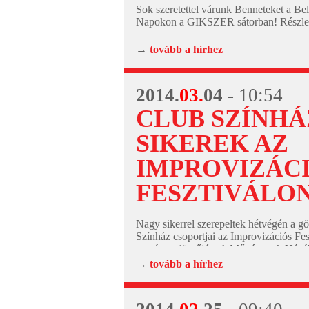
Sok szeretettel várunk Benneteket a Bel
Napokon a GIKSZER sátorban! Részlet
→
tovább a hírhez
2014.
03.
04
- 10:54
CLUB SZÍNHÁ
SIKEREK AZ
IMPROVIZÁC
FESZTIVÁLO
Nagy sikerrel szerepeltek hétvégén a gö
Színház csoportjai az Improvizációs Fes
országos döntőjén. A Művészetek Házá
megrendezésre kerülő versengésen 12 
→
tovább a hírhez
színjátszó csoport mérte...