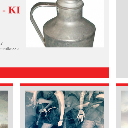
- KI
d?
elentkezz a
ben...