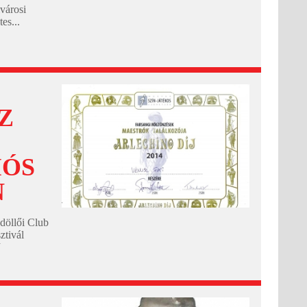
városi
es...
Z
IÓS
N
döllői Club
ztivál
ban
amatőr