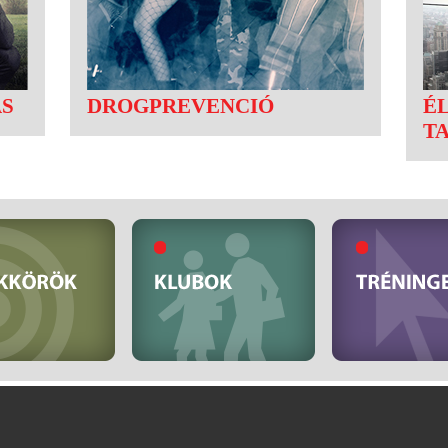
ÁS
DROGPREVENCIÓ
É
T