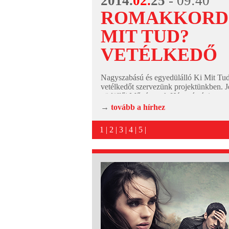
2014.
02.
25
- 09:40
ROMAKKORD 
MIT TUD?
VETÉLKEDŐ
Nagyszabású és egyedülálló Ki Mit Tu
vetélkedőt szervezünk projektünkben. J
gödöllői Művészetek Háza térségi roma
hagyományokon alapuló tehetségkutató
→
tovább a hírhez
versenyére! A GIKSZER-projekt kereté
1
|
2
|
3
|
4
|
5
|