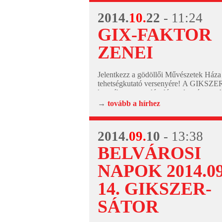
2014.
10.
22
- 11:24
GIX-FAKTOR
ZENEI
Jelentkezz a gödöllői Művészetek Háza 
tehetségkutató versenyére! A GIKSZER
keretében megvalósuló rendezvényre o
produkciókat várunk, melyek magukon v
→
tovább a hírhez
komolyzene, jazz a pop, rock és a népz
világzene...
2014.
09.
10
- 13:38
BELVÁROSI
NAPOK 2014.09.
14. GIKSZER-
SÁTOR