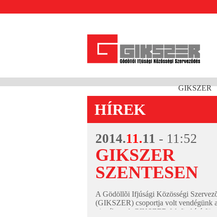
GIKSZER
HÍREK
2014.
11.
11
- 11:52
GIKSZER
SZENTESEN
A Gödöllõi Ifjúsági Közösségi Szervez
(GIKSZER) csoportja volt vendégünk a
pincében. A GIKSZER felnõtt kísérõi