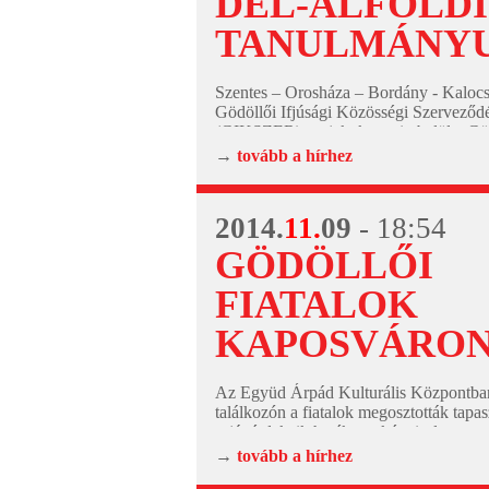
DÉL-ALFÖLDI
TANULMÁNY
Szentes – Orosháza – Bordány - Kaloc
Gödöllői Ifjúsági Közösségi Szerveződ
(GIKSZER) projekt keretein belül a Gö
illetve tanuló fiatalok és a velük foglal
→
tovább a hírhez
szakemberek már egy fél éves...
2014.
11.
09
- 18:54
GÖDÖLLŐI
FIATALOK
KAPOSVÁRO
Az Együd Árpád Kulturális Központban
találkozón a fiatalok megosztották tapas
saját érdekeik hatékony képviselete, re
zökkenőmentes lebonyolítása, valamint
→
tovább a hírhez
önkéntes szolgálata...