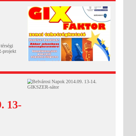
térségi
-projekt
lyan
iselik a
ene és
 13-