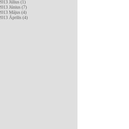
013 Július (1)
013 Június (7)
013 Május (4)
013 Április (4)