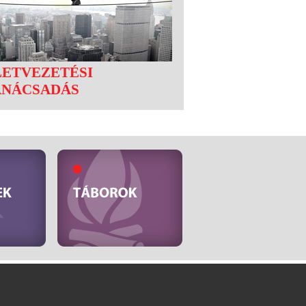
LETVEZETÉSI
ANÁCSADÁS