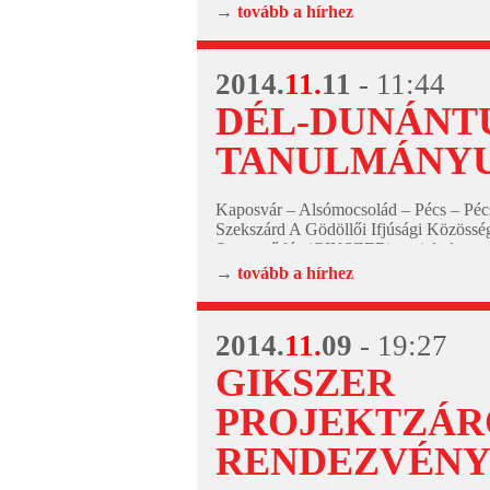
megismerkedtek a Szentesi Ifjúsági és 
→
tovább a hírhez
Önkormányzat (SZIDÖK)...
2014.
11.
11
- 11:44
DÉL-DUNÁNT
TANULMÁNY
Kaposvár – Alsómocsolád – Pécs – Péc
Szekszárd A Gödöllői Ifjúsági Közössé
Szerveződés (GIKSZER) projekt keretei
újabb közös tanulmányutakon vettek rés
→
tovább a hírhez
gödöllői fiatalok...
2014.
11.
09
- 19:27
GIKSZER
PROJEKTZÁR
RENDEZVÉN