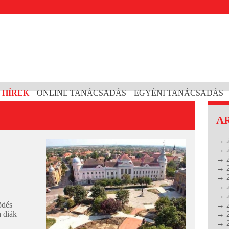
HÍREK
ONLINE TANÁCSADÁS
EGYÉNI TANÁCSADÁS
A
→ 2
→ 2
→ 2
→ 2
→ 2
→ 2
→ 2
õdés
→ 2
 diák
→ 2
→ 2