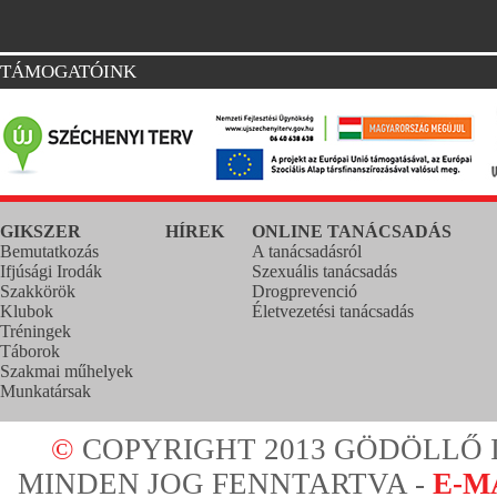
TÁMOGATÓINK
GIKSZER
HÍREK
ONLINE TANÁCSADÁS
Bemutatkozás
A tanácsadásról
Ifjúsági Irodák
Szexuális tanácsadás
Szakkörök
Drogprevenció
Klubok
Életvezetési tanácsadás
Tréningek
Táborok
Szakmai műhelyek
Munkatársak
©
COPYRIGHT 2013 GÖDÖLLŐ I
MINDEN JOG FENNTARTVA -
E-M