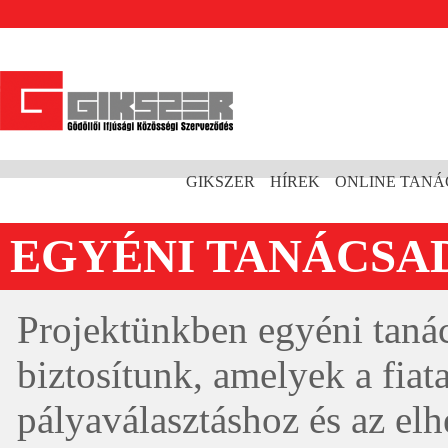
GIKSZER
HÍREK
ONLINE TAN
EGYÉNI TANÁCSA
Projektünkben egyéni tanác
biztosítunk, amelyek a fiat
pályaválasztáshoz és az el