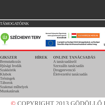
TÁMOGATÓINK
GIKSZER
HÍREK
ONLINE TANÁCSADÁS
Bemutatkozás
A tanácsadásról
Ifjúsági Irodák
Szexuális tanácsadás
Szakkörök
Drogprevenció
Klubok
Életvezetési tanácsadás
Tréningek
Táborok
Szakmai műhelyek
Munkatársak
©
COPYRIGHT 2013 GÖDÖLLŐ I