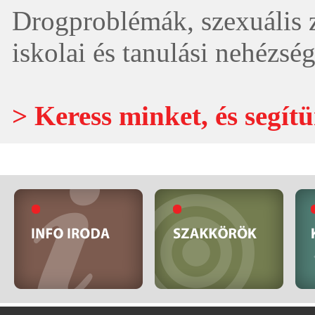
Drogproblémák, szexuális 
iskolai és tanulási nehézsé
> Keress minket, és segít