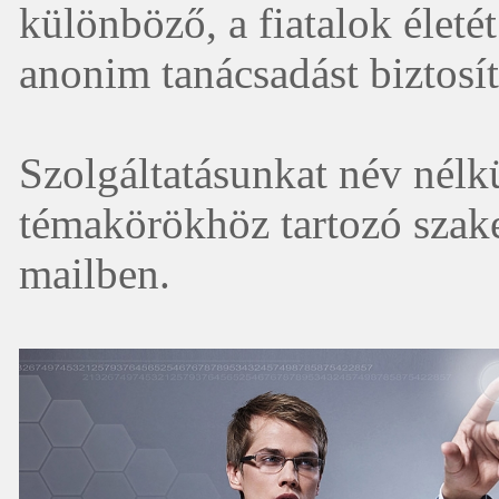
különböző, a fiatalok életé
anonim tanácsadást biztosí
Szolgáltatásunkat név nélk
témakörökhöz tartozó szak
mailben.