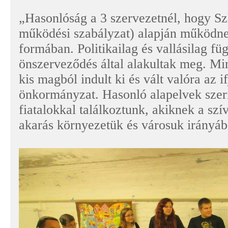
„Hasonlóság a 3 szervezetnél, hogy Sz
működési szabályzat) alapján működn
formában. Politikailag és vallásilag fü
önszerveződés által alakultak meg. Mi
kis magból indult ki és vált valóra az 
önkormányzat. Hasonló alapelvek szer
fiatalokkal találkoztunk, akiknek a szí
akarás környezetük és városuk irányáb