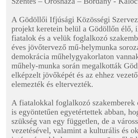
Szentes – Orosháza – Bordány - Kaloc
A Gödöllői Ifjúsági Közösségi Szerv
projekt keretein belül a Gödöllőn élő, i
fiatalok és a velük foglalkozó szakem
éves jövőtervező mű-helymunka soroz
demokrácia műhelygyakorlaton vannak
műhely-munka során megalkották Gödöl
elképzelt jövőképét és az ehhez vezető
elemezték és eltervezték.
A fiatalokkal foglalkozó szakemberek 
is egyöntetűen egyetértettek abban, h
szükség van egy független, de a váross
vezetésével, valamint a kulturális és ok