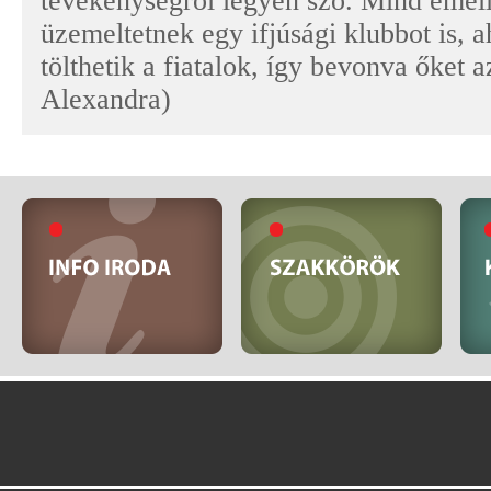
tevékenységről legyen szó. Mind emell
üzemeltetnek egy ifjúsági klubbot is, a
tölthetik a fiatalok, így bevonva őket a
Alexandra)