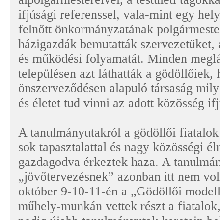
ifjúsági referenssel, vala-mint egy hely
felnőtt önkormányzatának polgármester
házigazdák bemutatták szervezetüket, 
és működési folyamatát. Minden meglá
településen azt láthatták a gödöllőiek,
önszerveződésen alapuló társaság mily
és életet tud vinni az adott közösség if
A tanulmányutakról a gödöllői fiatalo
sok tapasztalattal és nagy közösségi é
gazdagodva érkeztek haza. A tanulmán
„jövőtervezésnek” azonban itt nem vol
október 9-10-11-én a „Gödöllői modell”
műhely-munkán vettek részt a fiatalok,