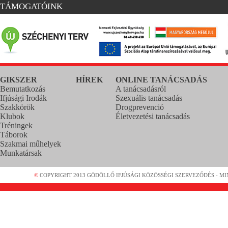
TÁMOGATÓINK
GIKSZER
HÍREK
ONLINE TANÁCSADÁS
Bemutatkozás
A tanácsadásról
Ifjúsági Irodák
Szexuális tanácsadás
Szakkörök
Drogprevenció
Klubok
Életvezetési tanácsadás
Tréningek
Táborok
Szakmai műhelyek
Munkatársak
©
COPYRIGHT 2013 GÖDÖLLŐ IFJÚSÁGI KÖZÖSSÉGI SZERVEZŐDÉS - MI