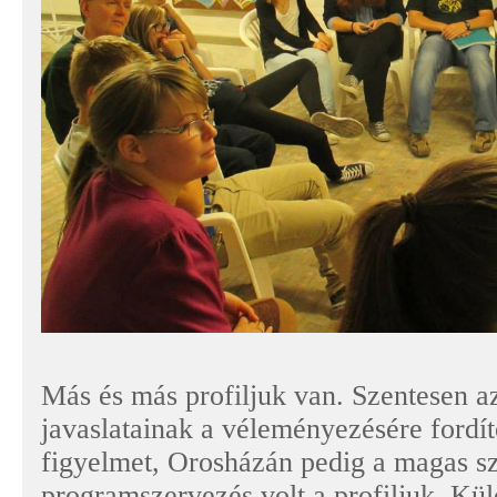
Más és más profiljuk van. Szentesen 
javaslatainak a véleményezésére fordí
figyelmet, Orosházán pedig a magas s
programszervezés volt a profiljuk. Kü