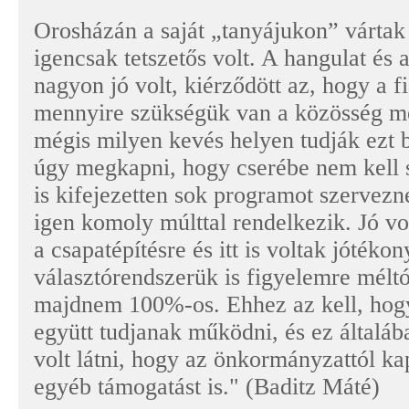
Orosházán a saját „tanyájukon” vártak
igencsak tetszetős volt. A hangulat és a
nagyon jó volt, kiérződött az, hogy a f
mennyire szükségük van a közösség me
mégis milyen kevés helyen tudják ezt 
úgy megkapni, hogy cserébe nem kell s
is kifejezetten sok programot szervezn
igen komoly múlttal rendelkezik. Jó vo
a csapatépítésre és itt is voltak jóték
választórendszerük is figyelemre méltó
majdnem 100%-os. Ehhez az kell, hogy
együtt tudjanak működni, és ez általába
volt látni, hogy az önkormányzattól k
egyéb támogatást is." (Baditz Máté)