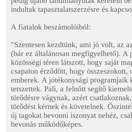
pedig újabb tanulmányutak keretein be
indultak tapasztalatszerzésre és kapcso
A fiatalok beszámolóiból:
"Szentesen kezdtünk, ami jó volt, az a
(bár ez általánosan megfigyelhető). A 
közösségi téren látszott, hogy saját ma
csapaton érződött, hogy összeszokott, 
emberek. A jótékonysági programjaik 
tetszettek. Pali, a felnőtt segítő kiemel
törődésre vágynak, azért csatlakoznak
törődést kérnek és követelnek. Őszint
új tagokat bevonni iszonyat nehéz, cs
bevonás működőképes.