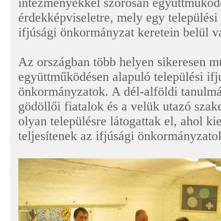
intézményekkel szorosan együttműködő
érdekképviseletre, mely egy település
ifjúsági önkormányzat keretein belül v
Az országban több helyen sikeresen 
együttműködésen alapuló települési ifj
önkormányzatok. A dél-alföldi tanulm
gödöllői fiatalok és a velük utazó sz
olyan településre látogattak el, ahol k
teljesítenek az ifjúsági önkormányzato