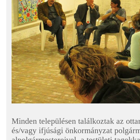
Minden településen találkoztak az ott
és/vagy ifjúsági önkormányzat polgárm
alpolgármestereivel, a testületi tagokkal