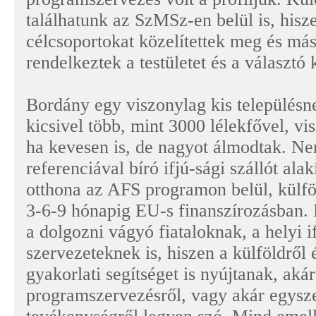
találhatunk az SzMSz-en belül is, his
célcsoportokat közelítettek meg és más
rendelkeztek a testületet és a választó 
Bordány egy viszonylag kis település
kicsivel több, mint 3000 lélekfővel, vis
ha kevesen is, de nagyot álmodtak. N
referenciával bíró ifjú-sági szállót alak
otthona az AFS programon belül, külf
3-6-9 hónapig EU-s finanszírozásban.
a dolgozni vágyó fiataloknak, a helyi if
szervezeteknek is, hiszen a külföldről
gyakorlati segítséget is nyújtanak, akár 
programszervezésről, vagy akár egysze