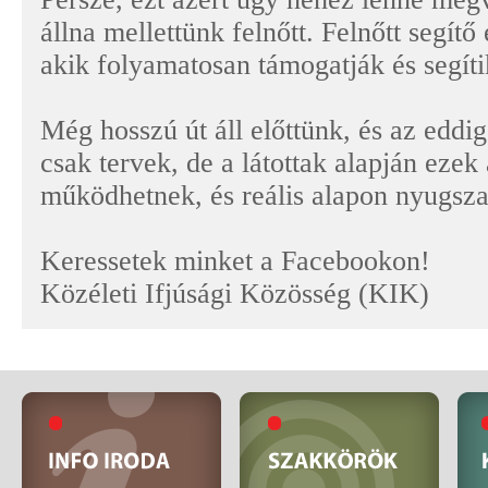
állna mellettünk felnőtt. Felnőtt segítő 
akik folyamatosan támogatják és segí
Még hosszú út áll előttünk, és az eddi
csak tervek, de a látottak alapján ezek
működhetnek, és reális alapon nyugsz
Keressetek minket a Facebookon!
Közéleti Ifjúsági Közösség (KIK)