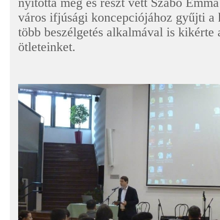
nyitotta meg és részt vett Szabó Emma 
város ifjúsági koncepciójához gyűjti a 
több beszélgetés alkalmával is kikérte
ötleteinket.