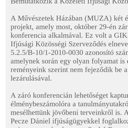
Bemutatkozik a Közéleti Ifjúsági Köz
A Művészetek Házában (MUZA) két év
projekt, amely most, október 29-én zár
konferencia alkalmával. Ez volt a GI
Ifjúsági Közösségi Szerveződés elne
5.2.5/B-10/1-2010-0030 azonosító szá
amelynek során egy olyan folyamat is e
reményeink szerint nem fejeződik be
lezárulásával.
A záró konferencián lehetőséget kaptu
élménybeszámolóra a tanulmányutakról,
mesélhettünk jövőbeni terveinkről is. 
Pecze Dániel ifjúságügyekkel foglalko