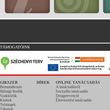
TÁMOGATÓINK
GIKSZER
HÍREK
ONLINE TANÁCSADÁS
Bemutatkozás
A tanácsadásról
Ifjúsági Irodák
Szexuális tanácsadás
Szakkörök
Drogprevenció
Klubok
Életvezetési tanácsadás
Tréningek
Táborok