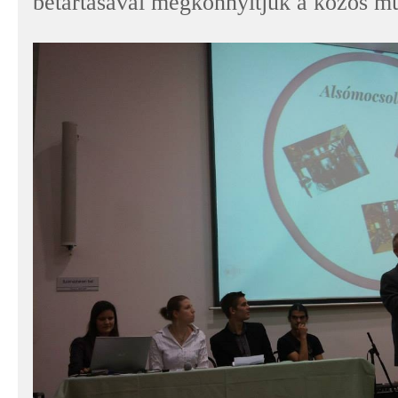
betartásával megkönnyítjük a közös m