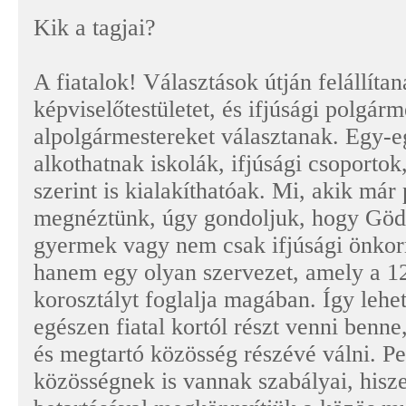
Kik a tagjai?
A fiatalok! Választások útján felállíta
képviselőtestületet, és ifjúsági polgárm
alpolgármestereket választanak. Egy-e
alkothatnak iskolák, ifjúsági csoporto
szerint is kialakíthatóak. Mi, akik m
megnéztünk, úgy gondoljuk, hogy Göd
gyermek vagy nem csak ifjúsági önkor
hanem egy olyan szervezet, amely a 1
korosztályt foglalja magában. Így lehe
egészen fiatal kortól részt venni benne
és megtartó közösség részévé válni. Pe
közösségnek is vannak szabályai, hisz