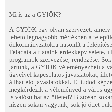
Mi is az a GYIÖK?
A GYIÖK egy olyan szervezet, amely fi
lehető legnagyobb mértékben a települé
önkormányzatokra hasonlít a felépítés
Feladata a fiatalok érdekképviselete, il
programok szervezése, rendezése. Sok
jártunk, a GYIÖK véleményezheti a vár
ügyeivel kapcsolatos javaslatokat, ille
állhat elő javaslatokkal. El tudod képz
megkérdezik a véleményed a város ügy
is valósulhat az ötleted? Biztosan sok
hiszen sokan vagyunk, sok jó ötlet buk