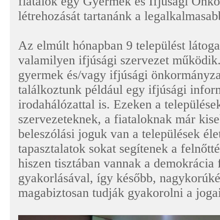
fiatalok egy Gyermek és Ifjúsági Ön
létrehozását tartanánk a legalkalmasab
Az elmúlt hónapban 9 települést látog
valamilyen ifjúsági szervezet működik
gyermek és/vagy ifjúsági önkormányza
találkoztunk például egy ifjúsági info
irodahálózattal is. Ezeken a települése
szervezeteknek, a fiataloknak már ki
beleszólási joguk van a települések él
tapasztalatok sokat segítenek a felnőtté
hiszen tisztában vannak a demokrácia 
gyakorlásával, így később, nagykorúk
magabiztosan tudják gyakorolni a jogai