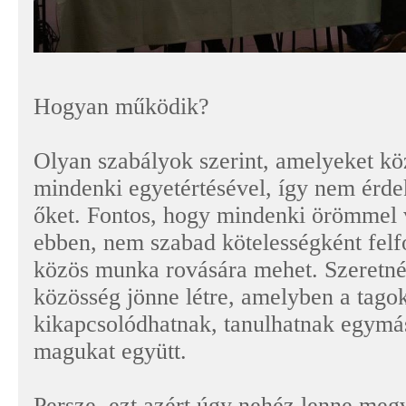
Hogyan működik?
Olyan szabályok szerint, amelyeket kö
mindenki egyetértésével, így nem érd
őket. Fontos, hogy mindenki örömmel 
ebben, nem szabad kötelességként felf
közös munka rovására mehet. Szeretné
közösség jönne létre, amelyben a tago
kikapcsolódhatnak, tanulhatnak egymást
magukat együtt.
Persze, ezt azért úgy nehéz lenne meg