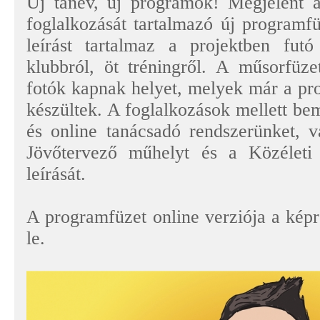
Új tanév, új programok! Megjelent
foglalkozását tartalmazó új programfü
leírást tartalmaz a projektben futó
klubbról, öt tréningről. A műsorfüze
fotók kapnak helyet, melyek már a pro
készültek. A foglalkozások mellett bem
és online tanácsadó rendszerünket, v
Jövőtervező műhelyt és a Közéleti 
leírását.
A programfüzet online verziója a képre
le.