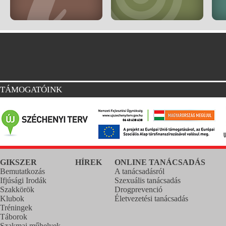
TÁMOGATÓINK
GIKSZER
HÍREK
ONLINE TANÁCSADÁS
Bemutatkozás
A tanácsadásról
Ifjúsági Irodák
Szexuális tanácsadás
Szakkörök
Drogprevenció
Klubok
Életvezetési tanácsadás
Tréningek
Táborok
Szakmai műhelyek